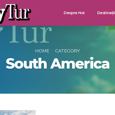
Despre Noi
Destinații
Bulgaria
Turcia
HOME
CATEGORY
South America
Grecia
Muntenegru
Egipt
Tunisia