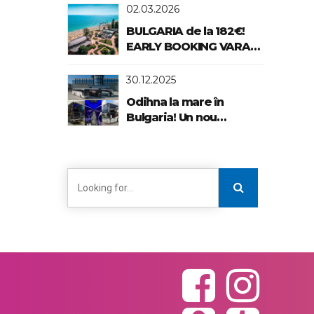
02.03.2026
BULGARIA de la 182€!
EARLY BOOKING VARA
2026!
30.12.2025
Odihna la mare în
Bulgaria! Un nou
standard de confort!