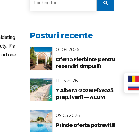
Posturi recente
idating
ty. It's
01.04.2026
r and one
Oferta Fierbinte pentru
rezervări timpurii!
11.03.2026
? Albena-2026: Fixează
prețul verii — ACUM!
09.03.2026
Prinde oferta potrevită!