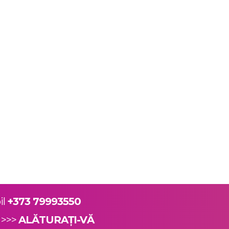
il
+373 79993550
r >>>
ALĂTURAȚI-VĂ