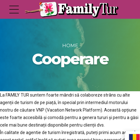
HOME
Cooperare
La FAMILY TUR suntem foarte mândri să colaboreze strâns cu alte
agenții de turism de pe piață, în special prin intermediul motorului
nostru de căutare VNP (Vacation Network Platform). Această opțiune
este foarte accesibilă și comodă pentru a genera tururi și pentru a găsi
cele mai bune destinații disponibile pentru clienții dvs.
În calitate de agentie de turism înregistrată, puteți primi acum acces la
acest portal, astfel încât să puteți avea propriul birou personal de