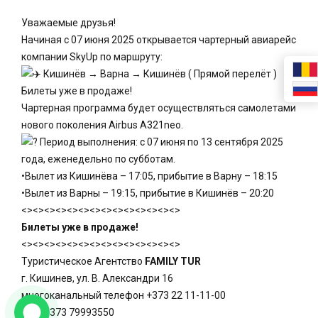
Уважаемые друзья!
Начиная с 07 июня 2025 открывается чартерный авиарейс
компании SkyUp по маршруту:
Кишинёв → Варна → Кишинёв ( Прямой перелёт )
Билеты уже в продаже!
Чартерная программа будет осуществляться самолетами
нового поколения Airbus A321neo.
Период выполнения: с 07 июня по 13 сентября 2025
года, еженедельно по субботам.
•Вылет из Кишинёва – 17:05, прибытие в Варну – 18:15
•Вылет из Варны – 19:15, прибытие в Кишинёв – 20:20
<><><><><><><><><><><><><><>
Билеты уже в продаже!
<><><><><><><><><><><><><><>
Туристическое Агентство
FAMILY TUR
г. Кишинев, ул. В. Александри 16
многоканальный телефон +373 22 11-11-00
моб. +373 79993550