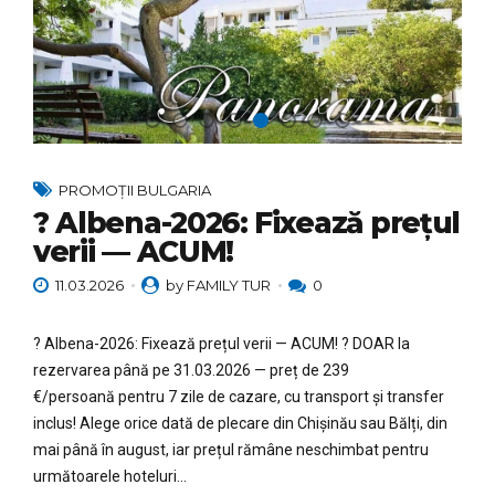
PROMOȚII BULGARIA
? Albena-2026: Fixează prețul
verii — ACUM!
11.03.2026
by FAMILY TUR
0
? Albena-2026: Fixează prețul verii — ACUM! ? DOAR la
rezervarea până pe 31.03.2026 — preț de 239
€/persoană pentru 7 zile de cazare, cu transport și transfer
inclus! Alege orice dată de plecare din Chișinău sau Bălți, din
mai până în august, iar prețul rămâne neschimbat pentru
următoarele hoteluri...