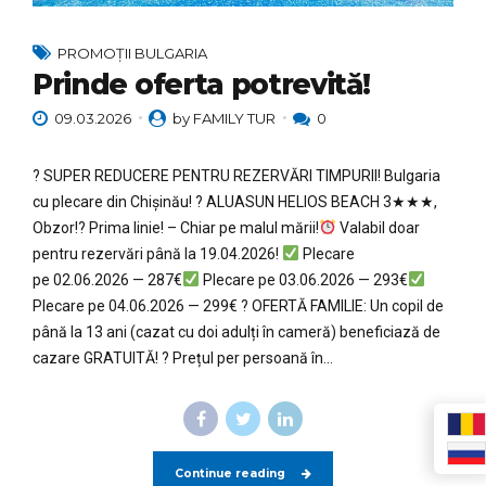
PROMOȚII BULGARIA
Prinde oferta potrevită!
09.03.2026
by FAMILY TUR
0
? SUPER REDUCERE PENTRU REZERVĂRI TIMPURII! Bulgaria
cu plecare din Chișinău! ? ALUASUN HELIOS BEACH 3★★★,
Obzor!?
Prima linie! – Chiar pe malul mării!
Valabil doar
pentru rezervări până la 19.04.2026!
Plecare
pe 02.06.2026 — 287€
Plecare pe 03.06.2026 — 293€
Plecare pe 04.06.2026 — 299€ ? OFERTĂ FAMILIE: Un copil de
până la 13 ani (cazat cu doi adulți în cameră) beneficiază de
cazare GRATUITĂ! ? Prețul per persoană în...
Continue reading