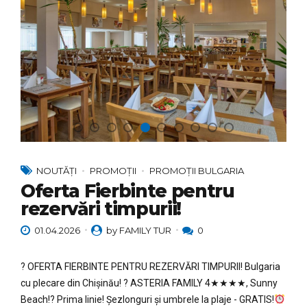
NOUTĂȚI
PROMOȚII
PROMOȚII BULGARIA
Oferta Fierbinte pentru
rezervări timpurii!
01.04.2026
by FAMILY TUR
0
? OFERTA FIERBINTE PENTRU REZERVĂRI TIMPURII! Bulgaria
cu plecare din Chișinău! ? ASTERIA FAMILY 4★★★★, Sunny
Beach!?
Prima linie! Șezlonguri și umbrele la plaje - GRATIS!